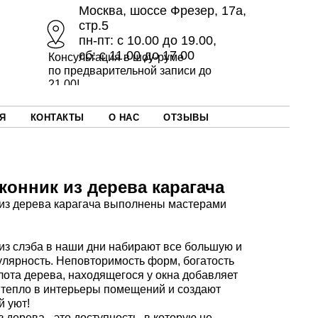
Москва, шоссе Фрезер, 17а,
стр.5
пн-пт: с 10.00 до 19.00,
сб: с 11.00 до 17.00
Консультация в шоу-руме
по предварительной записи до
21.00!
Я
КОНТАКТЫ
О НАС
ОТЗЫВЫ
конник из дерева карагача
из дерева карагача выполнены мастерами
из слэба в наши дни набирают все большую и
лярность. Неповторимость форм, богатость
лота дерева, находящегося у окна добавляет
тепло в интерьеры помещений и создают
 уют!
 дерева - это доступность, в которую не