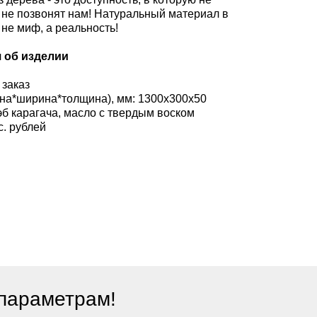
а не позвонят нам! Натуральный материал в
не миф, а реальность!
 об изделии
 заказ
на*ширина*толщина), мм: 1300х300х50
эб карагача, масло с твердым воском
с. рублей
параметрам!