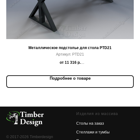
Металлическое подстолье для стола PTD21
Артикул:
PTD21
от 11 316 р.
*
стоимость зависит от выбранного профиля, габаритов подстолья
*
ст
и дополнительных опций
Подробнее о товаре
Изделия из массива
Столы на заказ
Стеллажи и тумбы
© 2017-2026 Timberdesign