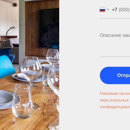
+7
Отпр
Нажимая на кно
персональных 
конфиденциал