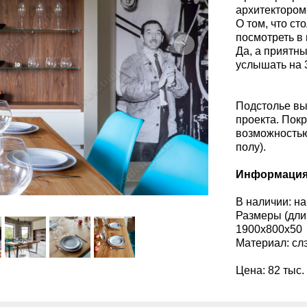
архитектором
О том, что с
посмотреть в
Да, а приятн
услышать на 
Подстолье вы
проекта. Пок
возможностью
полу).
Информация
В наличии: на
Размеры (дли
1900х800х50
Материал: слэ
Цена: 82 тыс.