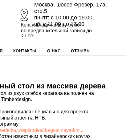
Москва, шоссе Фрезер, 17а,
стр.5
пн-пт: с 10.00 до 19.00,
сб: с 11.00 до 17.00
Консультация в шоу-руме
по предварительной записи до
21.00!
Я
КОНТАКТЫ
О НАС
ОТЗЫВЫ
ный стол из массива дерева
ол из двух слэбов карагача выполнен на
Timberdesign.
производился специально для проекта
чный ответ на НТВ.
ограмму:
redelka.tv/episodes/do/gostinaya-khr...
ботан известным в дизайнерских кругах