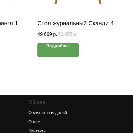
англ 1
Стол журнальный Сканди 4
49 669
р.
70 955
р.
Подробнее
Общее
О качестве изделий
О нас
Контакты