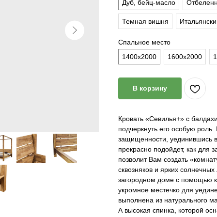
Дуб, бейц-масло
Отбеленн
Темная вишня
Итальянски
Спальное место
1400х2000
1600х2000
1
В корзину
Кровать «Севилья+» с балдахи
подчеркнуть его особую роль.
защищенности, уединившись в
прекрасно подойдет, как для з
позволит Вам создать «комнату
сквозняков и ярких солнечных
загородном доме с помощью к
укромное местечко для уедине
выполнена из натурального ма
А высокая спинка, которой ос