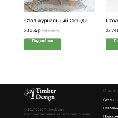
Стол журнальный Сканди
Стол
23 356
р.
33 366
р.
22 74
Подробнее
П
Издели
Столы н
Стеллаж
© 2017-2026 Timberdesign
Вся представленная на сайте информация
Подокон