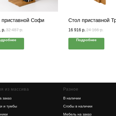
 приставной Софи
Стол приставной Тр
1
р.
32 487
р.
16 916
р.
24 166
р.
одробнее
Подробнее
я из массива
Разное
а заказ
В наличии
и и тумбы
Слэбы в наличии
ники
Мебель на заказ