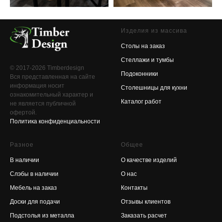
Изделия из массива
Столы на заказ
Стеллажи и тумбы
© 2017-2026 Timberdesign
Подоконники
Вся представленная на сайте
информация носит
Столешницы для кухни
ознакомительный характер и
Каталог работ
не является публичной
офертой.
Политика конфиденциальности
Разное
Общее
В наличии
О качестве изделий
Слэбы в наличии
О нас
Мебель на заказ
Контакты
Доски для подачи
Отзывы клиентов
Подстолья из металла
Заказать расчет