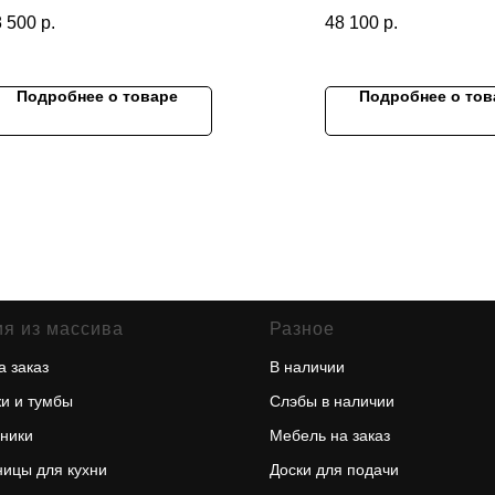
азмеры
Размеры
8 500
р.
48 100
р.
лина*ширина*высота), мм:
(длина*ширина*высота)
5х525х423
720х660х500
лщина столешницы 34 мм
Подробнее о товаре
Подробнее о тов
я из массива
Разное
а заказ
В наличии
и и тумбы
Слэбы в наличии
ники
Мебель на заказ
ицы для кухни
Доски для подачи