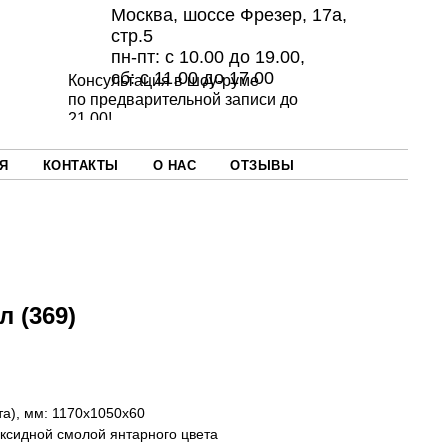
Москва, шоссе Фрезер, 17а,
стр.5
пн-пт: с 10.00 до 19.00,
сб: с 11.00 до 17.00
Консультация в шоу-руме
по предварительной записи до
21.00!
Я
КОНТАКТЫ
О НАС
ОТЗЫВЫ
 (369)
а), мм: 1170х1050х60
оксидной смолой янтарного цвета