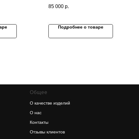
Размеры
85 000
р.
, мм:
(ширина*высота*глубина), мм:
2700х1800
Материал: шпонированный
аре
Подробнее о товаре
МДФ
Покрытие: масло
Общее
О качестве изделий
О нас
Контакты
Отзывы клиентов