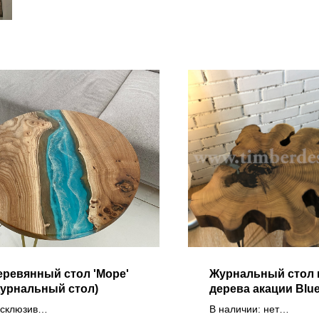
еревянный стол 'Море'
Журнальный стол 
журнальный стол)
дерева акации Blue
cove TD
склюзив
В наличии: нет