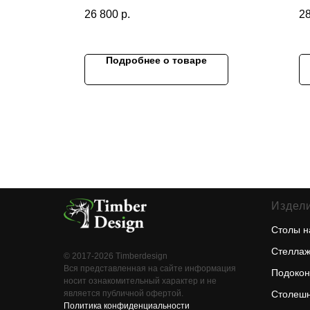
Размеры
Р
26 800
р.
2
(длина*ширина*высота), мм:
(д
700х620х460
52
Толщина столешницы 60 мм
То
Подробнее о товаре
Издели
Столы н
Стеллаж
© 2017-2026 Timberdesign
Вся представленная на сайте информация
Подокон
носит ознакомительный характер и не
является публичной офертой.
Столешн
Политика конфиденциальности